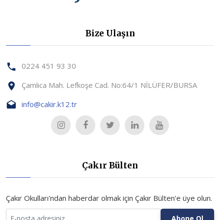
Bize Ulaşın
0224 451 93 30
Çamlıca Mah. Lefkoşe Cad. No:64/1 NİLÜFER/BURSA
info@cakir.k12.tr
Çakır Bülten
Çakır Okulları'ndan haberdar olmak için Çakır Bülten'e üye olun.
Abone Ol