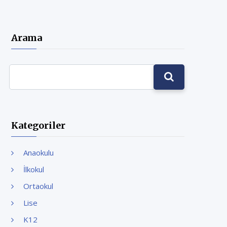
Arama
Kategoriler
Anaokulu
İlkokul
Ortaokul
Lise
K12