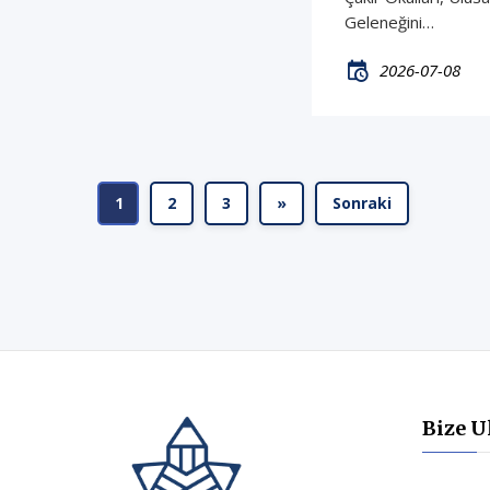
Geleneğini…
2026-07-08
1
2
3
»
Sonraki
Bize U