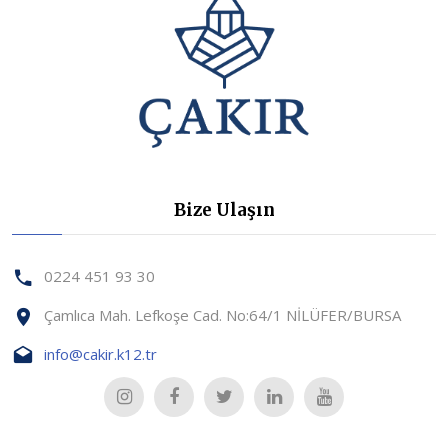
Bize Ulaşın
0224 451 93 30
Çamlıca Mah. Lefkoşe Cad. No:64/1 NİLÜFER/BURSA
info@cakir.k12.tr