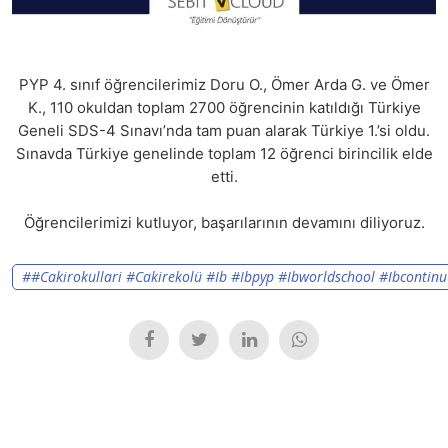
PYP 4. sınıf öğrencilerimiz Doru O., Ömer Arda G. ve Ömer
K., 110 okuldan toplam 2700 öğrencinin katıldığı Türkiye
Geneli SDS-4 Sınavı’nda tam puan alarak Türkiye 1.’si oldu.
Sınavda Türkiye genelinde toplam 12 öğrenci birincilik elde
etti.
Öğrencilerimizi kutluyor, başarılarının devamını diliyoruz.
##cakirokullari #cakirekolü #ib #ibpyp #ibworldschool #ibcontin